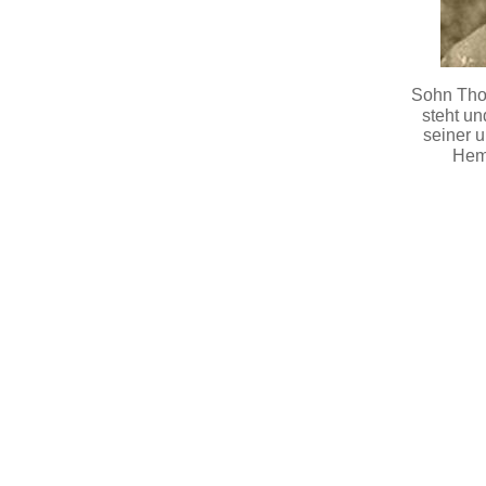
Sohn Thom
steht un
seiner u
Hemp