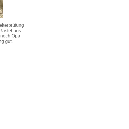
iterprüfung 
 Gästehaus 
a noch Opa 
g gut.